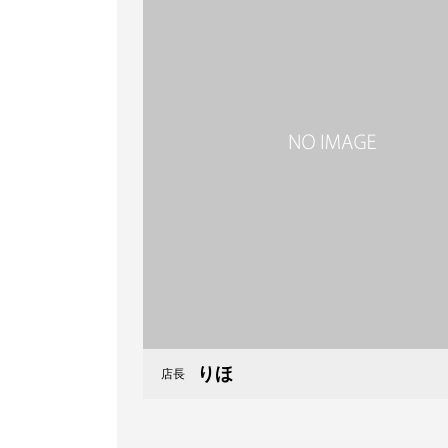
りほ
店長